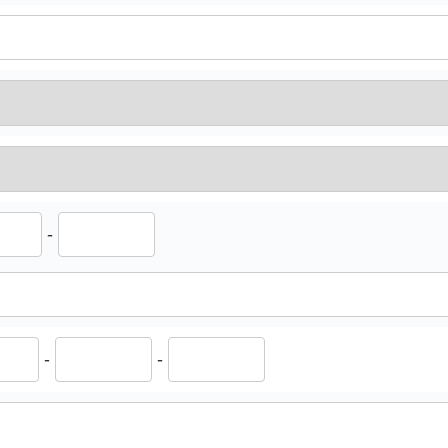
-
-
-