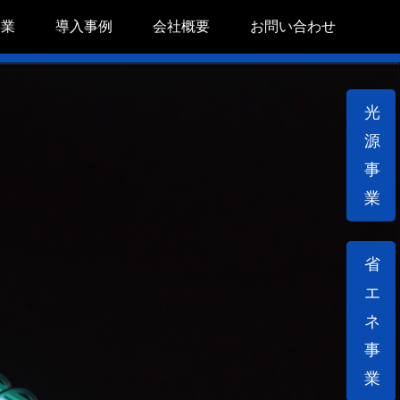
事業
導入事例
会社概要
お問い合わせ
光
源
事
業
省
エ
ネ
事
業