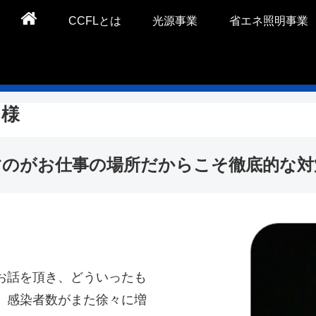
CCFLとは
光源事業
省エネ照明事業
 様
すのがお仕事の場所だからこそ徹底的な対
お話を頂き、どういったも
、感染者数がまた徐々に増