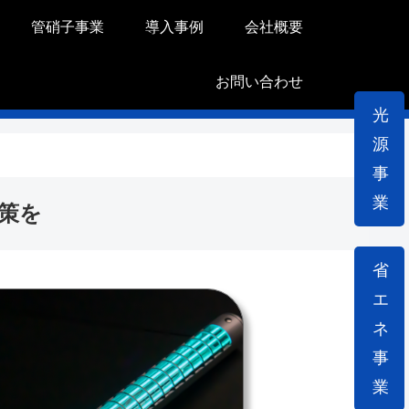
管硝子事業
導入事例
会社概要
お問い合わせ
光
源
事
業
策を
省
エ
ネ
事
業