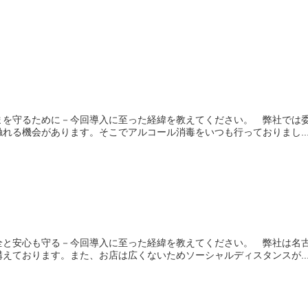
まを守るために－今回導入に至った経緯を教えてください。 弊社では
れる機会があります。そこでアルコール消毒をいつも行っておりまし..
全と安心も守る－今回導入に至った経緯を教えてください。 弊社は名
えております。また、お店は広くないためソーシャルディスタンスが..