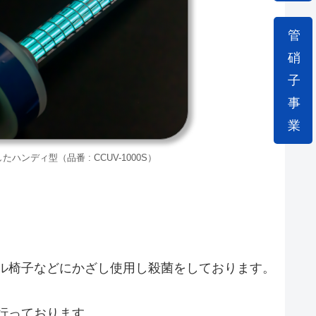
管
硝
子
事
業
たハンディ型（品番 : CCUV-1000S）
ル椅子などにかざし使用し殺菌をしております。
行っております。